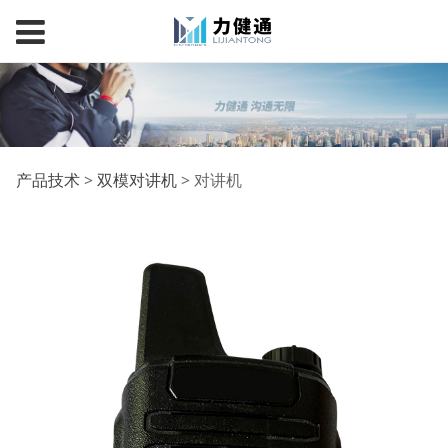
对讲机
产品技术
>
双模对讲机
>
对讲机