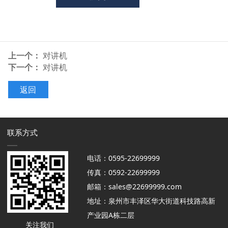
上一个：
对讲机
下一个：
对讲机
返回
联系方式
电话：0595-22699999
传真：0592-22699999
邮箱：sales@22699999.com
地址：泉州市丰泽区华大街道科技路高新
产业园A栋二层
关注我们