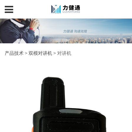
对讲机
产品技术
>
双模对讲机
>
对讲机